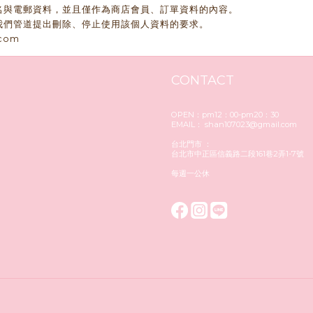
名與電郵資料，並且僅作為商店會員、訂單資料的內容。
我們管道提出刪除、停止使用該個人資料的要求。
com
CONTACT
OPEN：pm12：00-pm20：30
EMAIL： shan107023@gmail.com
台北門市 ：
台北市中正區信義路二段161巷2弄1-7號
每週一公休